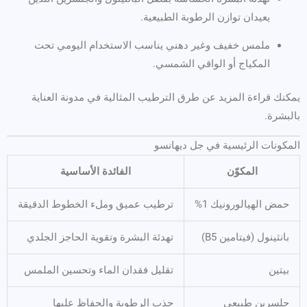
يعيدان توازن الرطوبة الطبيعية.
ملمس خفيف وغير دهني يناسب الاستخدام اليومي تحت
المكياج أو الواقي الشمسي.
يمكنك قراءة المزيد عن طرق الترطيب المثالية في مدونة العناية
بالبشرة.
المكونات الرئيسية في جل ديهانسو
المكوّن
الفائدة الأساسية
حمض الهيالورونيك 1%
ترطيب عميق وملء الخطوط الدقيقة
بانثينول (فيتامين B5)
تهدئة البشرة وتقوية الحاجز الجلدي
بيتين
تقليل فقدان الماء وتحسين الملمس
جلسرين طبيعي
جذب الرطوبة والحفاظ عليها