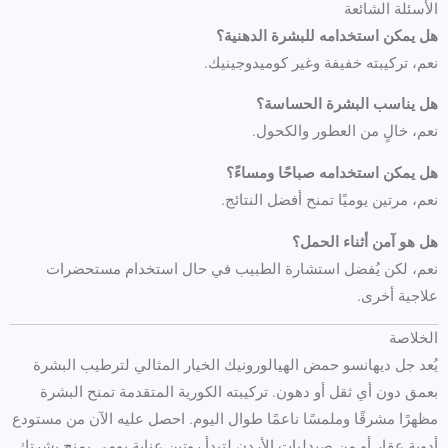
الأسئلة الشائعة
هل يمكن استخدامه للبشرة الدهنية؟
نعم، تركيبته خفيفة وغير كوميدوجينيك.
هل يناسب البشرة الحساسة؟
نعم، خالٍ من العطور والكحول.
هل يمكن استخدامه صباحًا ومساءً؟
نعم، مرتين يوميًا تمنح أفضل النتائج.
هل هو آمن أثناء الحمل؟
نعم، لكن يُفضل استشارة الطبيب في حال استخدام مستحضرات
علاجية أخرى.
الخلاصة
يُعد جل ديهانسو حمض الهيالورونيك الخيار المثالي لترطيب البشرة
بعمق دون أي ثقل أو دهون. تركيبته الكورية المتقدمة تمنح البشرة
مظهرًا مشرقًا وملمسًا ناعمًا طوال اليوم. احصل عليه الآن من مستودع
أدوية عقار أو من صيدليات الأردن لتبدأ روتين عناية يومي يمنح بشرتك