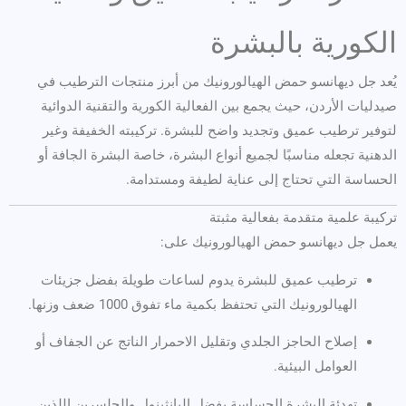
الكورية بالبشرة
يُعد جل ديهانسو حمض الهيالورونيك من أبرز منتجات الترطيب في
صيدليات الأردن، حيث يجمع بين الفعالية الكورية والتقنية الدوائية
لتوفير ترطيب عميق وتجديد واضح للبشرة. تركيبته الخفيفة وغير
الدهنية تجعله مناسبًا لجميع أنواع البشرة، خاصة البشرة الجافة أو
الحساسة التي تحتاج إلى عناية لطيفة ومستدامة.
تركيبة علمية متقدمة بفعالية مثبتة
يعمل جل ديهانسو حمض الهيالورونيك على:
ترطيب عميق للبشرة يدوم لساعات طويلة بفضل جزيئات
الهيالورونيك التي تحتفظ بكمية ماء تفوق 1000 ضعف وزنها.
إصلاح الحاجز الجلدي وتقليل الاحمرار الناتج عن الجفاف أو
العوامل البيئية.
تهدئة البشرة الحساسة بفضل البانثينول والجلسرين اللذين