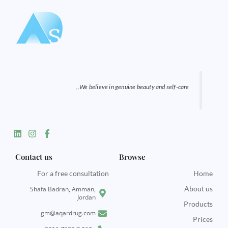
We believe in genuine beauty and self-care.,
L
I
F
i
n
a
n
s
c
k
t
e
Contact us
Browse
e
a
b
d
g
o
For a free consultation
Home
i
r
o
n
a
k
About us
Shafa Badran, Amman,
m
-
Jordan
Products
f
gm@aqardrug.com
Prices